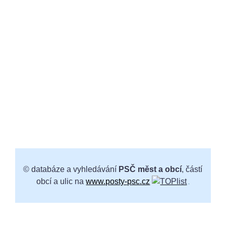
© databáze a vyhledávání
PSČ měst a obcí
, částí
obcí a ulic na
www.posty-psc.cz