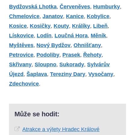
Bydžovská Lhotka
,
Červeněves
,
Humburky
,
Chmelovice
,
Janatov
,
Kanice
,
Kobylice
,
Kosice
,
Kosičky
,
Kouty
,
Králíky
,
Libeň
,
Lískovice
,
Lodín
,
Loučná Hora
,
Měník
,
Myštěves
,
Nový Bydžov
,
Ohnišťany
,
Petrovice
,
Podoliby
,
Prasek
,
Řehoty
,
Skřivany
,
Sloupno
,
Sukorady
,
Sylvárův
Újezd
,
Šaplava
,
Tereziny Dary
,
Vysočany
,
Zdechovice
.
Může se hodit:
Atrakce a výlety Hradec Králové