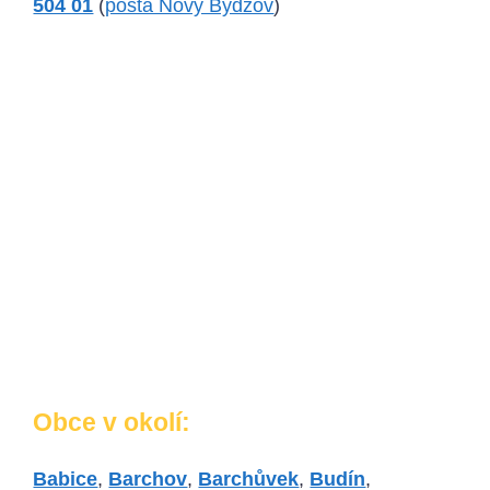
504 01
(
pošta Nový Bydžov
)
Obce v okolí:
Babice
,
Barchov
,
Barchůvek
,
Budín
,