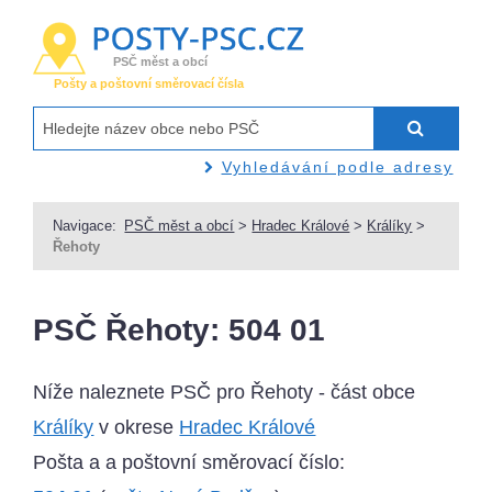
PSČ měst a obcí
Pošty a poštovní směrovací čísla
Vyhledávání podle adresy
Navigace:
PSČ měst a obcí
>
Hradec Králové
>
Králíky
>
Řehoty
PSČ Řehoty: 504 01
Níže naleznete PSČ pro Řehoty - část obce
Králíky
v okrese
Hradec Králové
Pošta a a poštovní směrovací číslo: