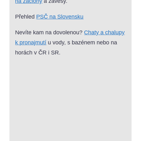
na záclony
a závěsy.
Přehled
PSČ na Slovensku
Nevíte kam na dovolenou?
Chaty a chalupy
k pronajmutí
u vody, s bazénem nebo na
horách v ČR i SR.