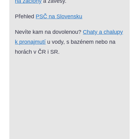
na záclony
a závěsy.
Přehled
PSČ na Slovensku
Nevíte kam na dovolenou?
Chaty a chalupy
k pronajmutí
u vody, s bazénem nebo na
horách v ČR i SR.