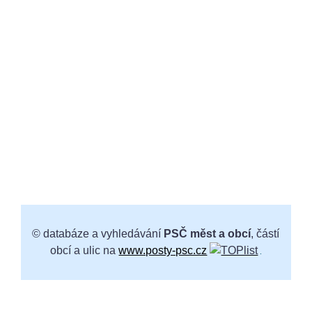
© databáze a vyhledávání
PSČ měst a obcí
, částí
obcí a ulic na
www.posty-psc.cz