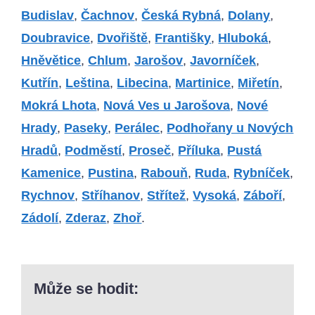
Budislav
,
Čachnov
,
Česká Rybná
,
Dolany
,
Doubravice
,
Dvořiště
,
Františky
,
Hluboká
,
Hněvětice
,
Chlum
,
Jarošov
,
Javorníček
,
Kutřín
,
Leština
,
Libecina
,
Martinice
,
Miřetín
,
Mokrá Lhota
,
Nová Ves u Jarošova
,
Nové
Hrady
,
Paseky
,
Perálec
,
Podhořany u Nových
Hradů
,
Podměstí
,
Proseč
,
Příluka
,
Pustá
Kamenice
,
Pustina
,
Rabouň
,
Ruda
,
Rybníček
,
Rychnov
,
Stříhanov
,
Střítež
,
Vysoká
,
Záboří
,
Zádolí
,
Zderaz
,
Zhoř
.
Může se hodit: