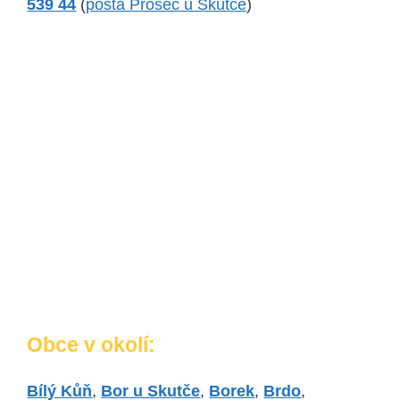
539 44
(
pošta Proseč u Skutče
)
Obce v okolí:
Bílý Kůň
,
Bor u Skutče
,
Borek
,
Brdo
,