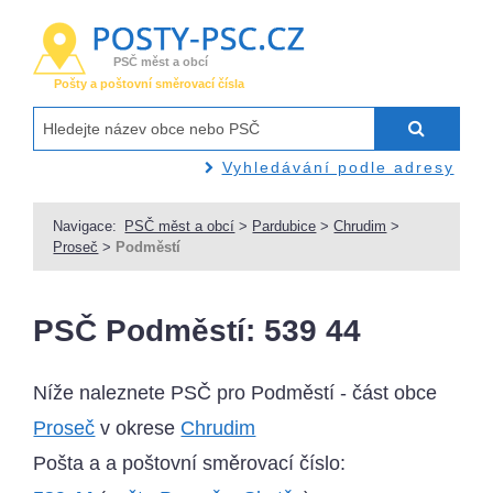
PSČ měst a obcí
Pošty a poštovní směrovací čísla
Vyhledávání podle adresy
Navigace:
PSČ měst a obcí
>
Pardubice
>
Chrudim
>
Proseč
>
Podměstí
PSČ Podměstí: 539 44
Níže naleznete PSČ pro Podměstí - část obce
Proseč
v okrese
Chrudim
Pošta a a poštovní směrovací číslo: