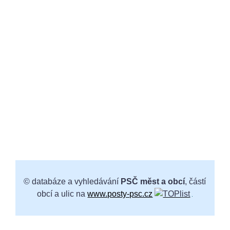
© databáze a vyhledávání
PSČ měst a obcí
, částí
obcí a ulic na
www.posty-psc.cz