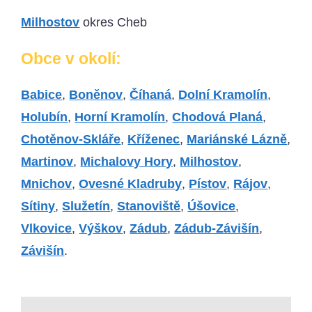
Milhostov
okres Cheb
Obce v okolí:
Babice
,
Boněnov
,
Číhaná
,
Dolní Kramolín
,
Holubín
,
Horní Kramolín
,
Chodová Planá
,
Chotěnov-Skláře
,
Kříženec
,
Mariánské Lázně
,
Martinov
,
Michalovy Hory
,
Milhostov
,
Mnichov
,
Ovesné Kladruby
,
Pístov
,
Rájov
,
Sítiny
,
Služetín
,
Stanoviště
,
Úšovice
,
Vlkovice
,
Výškov
,
Zádub
,
Zádub-Závišín
,
Závišín
.