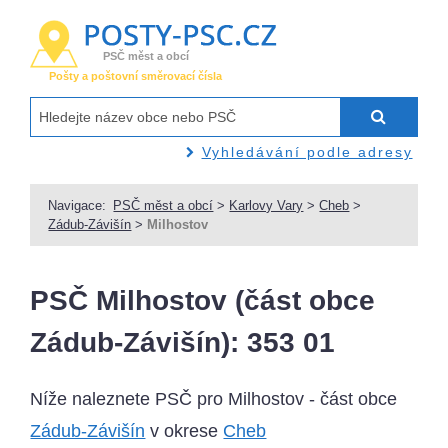
PSČ měst a obcí
Pošty a poštovní směrovací čísla
Vyhledávání podle adresy
Navigace:
PSČ měst a obcí
>
Karlovy Vary
>
Cheb
>
Zádub-Závišín
>
Milhostov
PSČ Milhostov (část obce
Zádub-Závišín): 353 01
Níže naleznete PSČ pro Milhostov - část obce
Zádub-Závišín
v okrese
Cheb