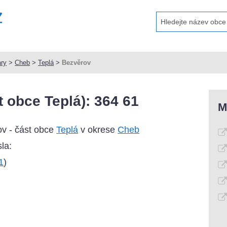
ary
>
Cheb
>
Teplá
>
Bezvěrov
 obce Teplá): 364 61
M
v - část obce
Teplá
v okrese
Cheb
la:
1
)