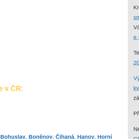
Kr
sm
Vá
e 
T
2
Vý
e v ČR:
kv
zá
P
Ne
,
Bohuslav
,
Boněnov
,
Číhaná
,
Hanov
,
Horní
Ch