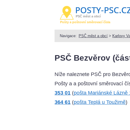
PSČ měst a obcí
Pošty a poštovní směrovací čísla
Navigace:
PSČ měst a obcí
>
Karlovy V
PSČ Bezvěrov (část
Níže naleznete PSČ pro Bezvěro
Pošty a a poštovní směrovací čís
353 01
(
pošta Mariánské Lázně 
364 61
(
pošta Teplá u Toužimě
)