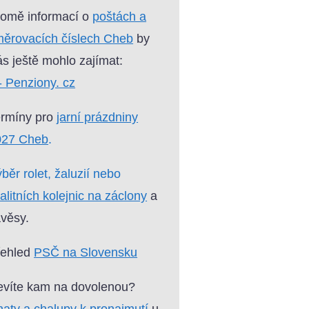
omě informací o
poštách a
ěrovacích číslech Cheb
by
s ještě mohlo zajímat:
- Penziony. cz
ermíny pro
jarní prázdniny
027 Cheb
.
běr rolet, žaluzií nebo
alitních kolejnic na záclony
a
věsy.
řehled
PSČ na Slovensku
víte kam na dovolenou?
aty a chalupy k pronajmutí
u