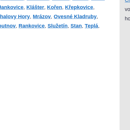
Jankovice
,
Klášter
,
Kořen
,
Křepkovice
,
vo
halovy Hory
,
Mrázov
,
Ovesné Kladruby
,
ho
outnov
,
Rankovice
,
Služetín
,
Stan
,
Teplá
,