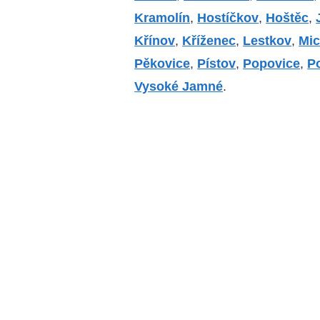
Kramolín
,
Hostíčkov
,
Hoštěc
,
Křínov
,
Kříženec
,
Lestkov
,
Mic
Pěkovice
,
Pístov
,
Popovice
,
P
Vysoké Jamné
.