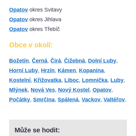
Opatov
okres Svitavy
Opatov
okres Jihlava
Opatov
okres Třebíč
Obce v okolí:
Božetín
,
Černá
,
Čirá
,
Čižebná
,
Dolní Luby
,
Horní Luby
,
Hrzín
,
Kámen
,
Kopanina
,
Kostelní
,
Křižovatka
,
Liboc
,
Lomnička
,
Luby
,
Mlýnek
,
Nová Ves
,
Nový Kostel
,
Opatov
,
Počátky
,
Smrčina
,
Spálená
,
Vackov
,
Valtéřov
.
Může se hodit: