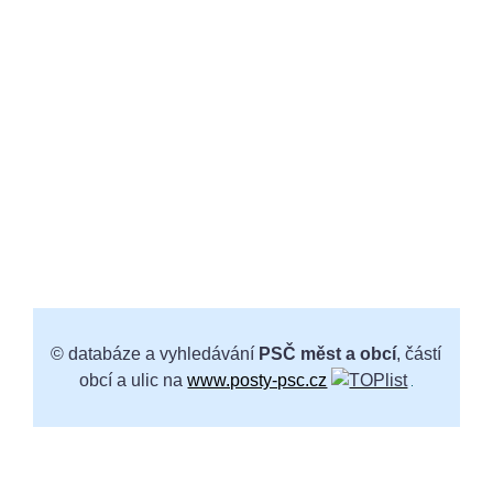
© databáze a vyhledávání
PSČ měst a obcí
, částí
obcí a ulic na
www.posty-psc.cz