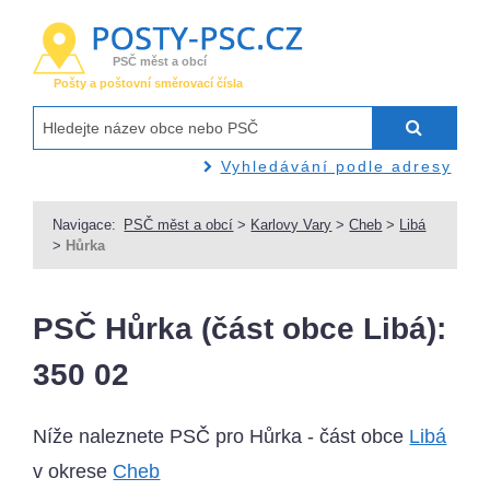
PSČ měst a obcí
Pošty a poštovní směrovací čísla
Vyhledávání podle adresy
Navigace:
PSČ měst a obcí
>
Karlovy Vary
>
Cheb
>
Libá
>
Hůrka
PSČ Hůrka (část obce Libá):
350 02
Níže naleznete PSČ pro Hůrka - část obce
Libá
v okrese
Cheb