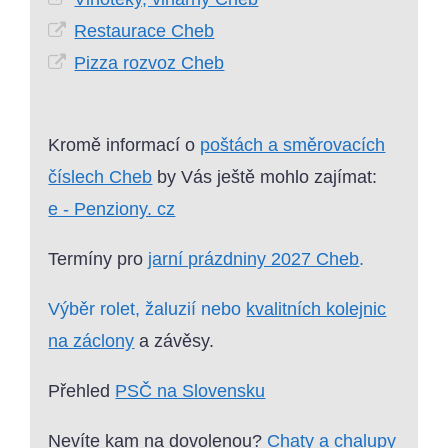
Restaurace Cheb
Pizza rozvoz Cheb
Kromě informací o
poštách a směrovacích
číslech Cheb
by Vás ještě mohlo zajímat:
e - Penziony. cz
Termíny pro
jarní prázdniny 2027 Cheb
.
Výběr rolet, žaluzií nebo
kvalitních kolejnic
na záclony
a závěsy.
Přehled
PSČ na Slovensku
Nevíte kam na dovolenou?
Chaty a chalupy