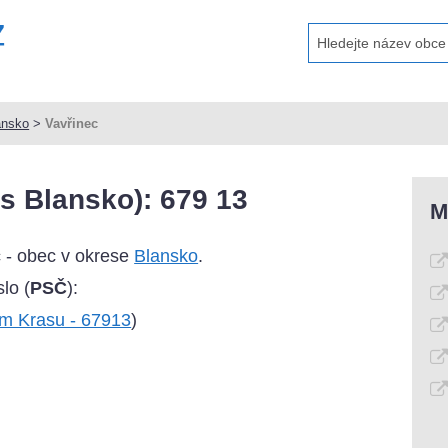
ansko
>
Vavřinec
s Blansko): 679 13
M
 - obec v okrese
Blansko
.
lo (
PSČ
):
m Krasu - 67913
)