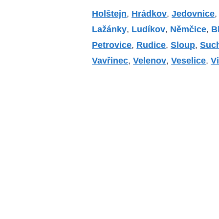
Holštejn
,
Hrádkov
,
Jedovnice
Lažánky
,
Ludíkov
,
Němčice
,
B
Petrovice
,
Rudice
,
Sloup
,
Suc
Vavřinec
,
Velenov
,
Veselice
,
V