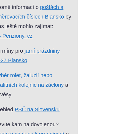
omě informací o
poštách a
ěrovacích číslech Blansko
by
s ještě mohlo zajímat:
- Penziony. cz
ermíny pro
jarní prázdniny
027 Blansko
.
běr rolet, žaluzií nebo
alitních kolejnic na záclony
a
věsy.
řehled
PSČ na Slovensku
víte kam na dovolenou?
aty a chalupy k pronajmutí
u