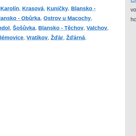
,
Karolín
,
Krasová
,
Kuničky
,
Blansko -
vo
lansko - Obůrka
,
Ostrov u Macochy
,
ho
hdol
,
Šošůvka
,
Blansko - Těchov
,
Valchov
,
ilémovice
,
Vratíkov
,
Žďár
,
Žďárná
.