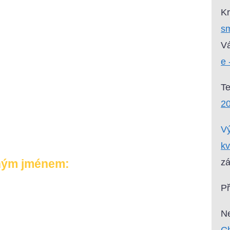
Kr
sm
Vá
e 
T
2
Vý
kv
zá
ným jménem:
P
Ne
Ch