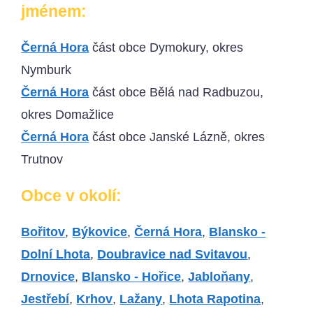
jménem:
Černá Hora
část obce Dymokury, okres
Nymburk
Černá Hora
část obce Bělá nad Radbuzou,
okres Domažlice
Černá Hora
část obce Janské Lázně, okres
Trutnov
Obce v okolí:
Bořitov
,
Býkovice
,
Černá Hora
,
Blansko -
Dolní Lhota
,
Doubravice nad Svitavou
,
Drnovice
,
Blansko - Hořice
,
Jabloňany
,
Jestřebí
,
Krhov
,
Lažany
,
Lhota Rapotina
,