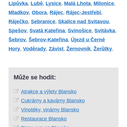
Lipůvka
,
Lubě
,
Lysice
,
Malá Lhota
,
Milonice
,
Mladkov
,
Obora
,
Rájec
,
Rájec-Jestřebí
,
Ráječko
,
Sebranice
,
Skalice nad Svitavou
,
Spešov
,
Svatá Kateřina
,
Svinošice
,
Svitávka
,
Šebrov
,
Šebrov-Kateřina
,
Újezd u Černé
Hory
,
Voděrady
,
Závist
,
Žernovník
,
Žerůtky
.
Může se hodit:
Atrakce a výlety Blansko
Cukrárny a kavárny Blansko
Vinotéky, vinárny Blansko
Restaurace Blansko