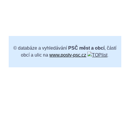
© databáze a vyhledávání
PSČ měst a obcí
, částí
obcí a ulic na
www.posty-psc.cz