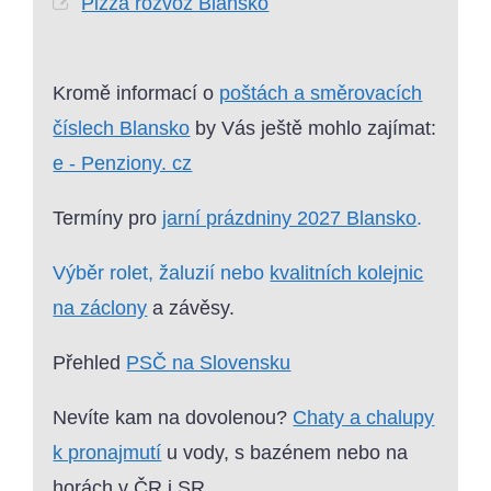
Pizza rozvoz Blansko
Kromě informací o
poštách a směrovacích
číslech Blansko
by Vás ještě mohlo zajímat:
e - Penziony. cz
Termíny pro
jarní prázdniny 2027 Blansko
.
Výběr rolet, žaluzií nebo
kvalitních kolejnic
na záclony
a závěsy.
Přehled
PSČ na Slovensku
Nevíte kam na dovolenou?
Chaty a chalupy
k pronajmutí
u vody, s bazénem nebo na
horách v ČR i SR.