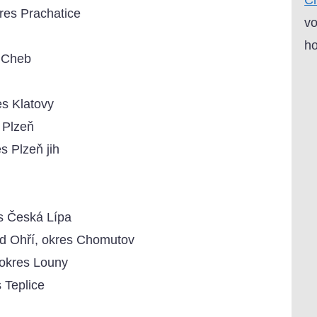
res Prachatice
vo
ho
 Cheb
es Klatovy
 Plzeň
s Plzeň jih
s Česká Lípa
ad Ohří, okres Chomutov
 okres Louny
 Teplice