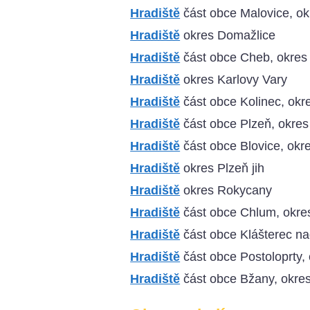
Hradiště
část obce Malovice, ok
Hradiště
okres Domažlice
Hradiště
část obce Cheb, okres
Hradiště
okres Karlovy Vary
Hradiště
část obce Kolinec, okr
Hradiště
část obce Plzeň, okres
Hradiště
část obce Blovice, okre
Hradiště
okres Plzeň jih
Hradiště
okres Rokycany
Hradiště
část obce Chlum, okre
Hradiště
část obce Klášterec n
Hradiště
část obce Postoloprty,
Hradiště
část obce Bžany, okres