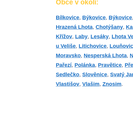
Obce v okolí:
Bílkovice
,
Býkovice
,
Býkovice
Hrazená Lhota
,
Chotýšany
,
Ka
Křížov
,
Laby
,
Lesáky
,
Lhota V
u Veliše
,
Litichovice
,
Louňovic
Moravsko
,
Nesperská Lhota
,
N
Pařezí
,
Polánka
,
Pravětice
,
Př
Sedlečko
,
Slověnice
,
Svatý Ja
Vlastišov
,
Vlašim
,
Znosim
.