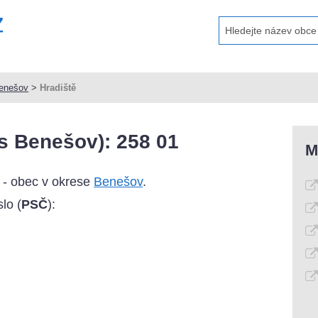
enešov
>
Hradiště
s Benešov): 258 01
M
 - obec v okrese
Benešov
.
lo (
PSČ
):