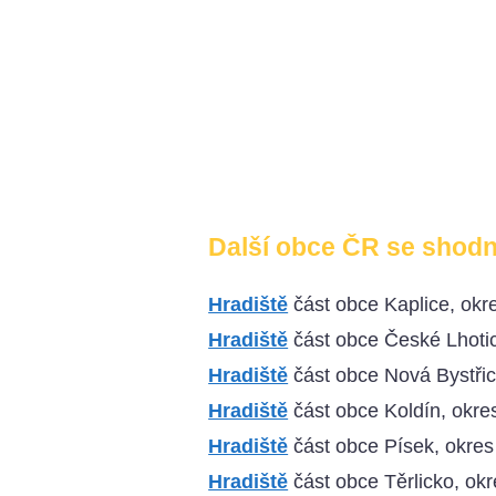
Další obce ČR se shod
Hradiště
část obce Kaplice, ok
Hradiště
část obce České Lhoti
Hradiště
část obce Nová Bystřic
Hradiště
část obce Koldín, okres
Hradiště
část obce Písek, okres
Hradiště
část obce Těrlicko, ok