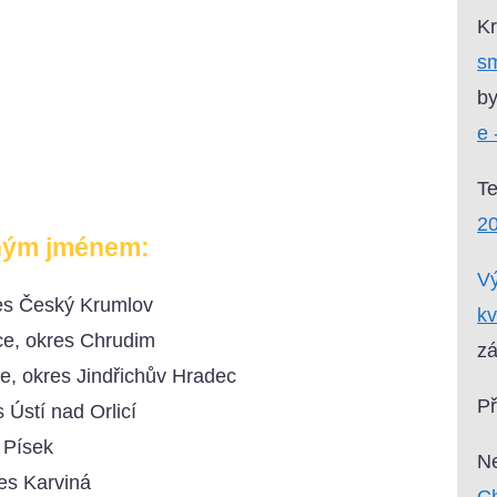
Kr
sm
by
e 
T
2
ným jménem:
Vý
res Český Krumlov
kv
ce, okres Chrudim
zá
e, okres Jindřichův Hradec
P
 Ústí nad Orlicí
 Písek
Ne
res Karviná
Ch