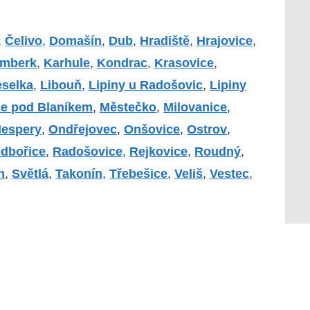
,
Čelivo
,
Domašín
,
Dub
,
Hradiště
,
Hrajovice
,
mberk
,
Karhule
,
Kondrac
,
Krasovice
,
eselka
,
Libouň
,
Lipiny u Radošovic
,
Lipiny
e pod Blaníkem
,
Městečko
,
Milovanice
,
espery
,
Ondřejovec
,
Onšovice
,
Ostrov
,
edbořice
,
Radošovice
,
Rejkovice
,
Roudný
,
n
,
Světlá
,
Takonín
,
Třebešice
,
Veliš
,
Vestec
,