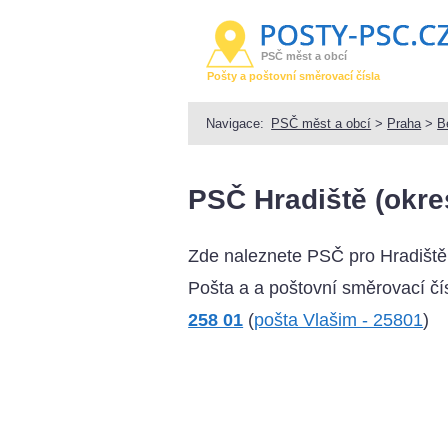
PSČ měst a obcí
Pošty a poštovní směrovací čísla
Navigace:
PSČ měst a obcí
>
Praha
>
B
PSČ Hradiště (okre
Zde naleznete PSČ pro Hradiště
Pošta a a poštovní směrovací čís
258 01
(
pošta Vlašim - 25801
)