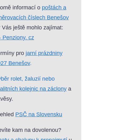
omě informací o
poštách a
ěrovacích číslech Benešov
 Vás ještě mohlo zajímat:
- Penziony. cz
ermíny pro
jarní prázdniny
027 Benešov
.
běr rolet, žaluzií nebo
alitních kolejnic na záclony
a
věsy.
řehled
PSČ na Slovensku
víte kam na dovolenou?
aty a chalupy k pronajmutí
u