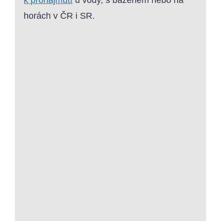
k pronajmutí
u vody, s bazénem nebo na
horách v ČR i SR.