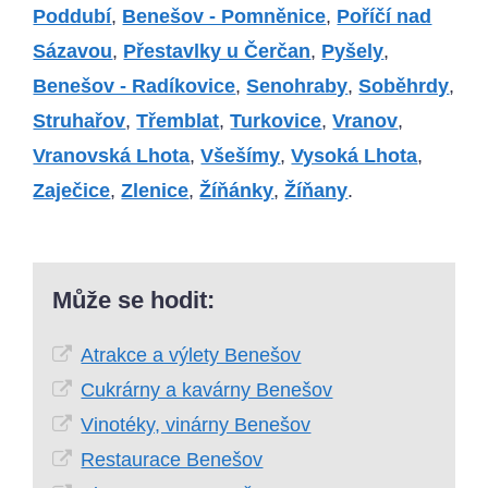
Poddubí
,
Benešov - Pomněnice
,
Poříčí nad
Sázavou
,
Přestavlky u Čerčan
,
Pyšely
,
Benešov - Radíkovice
,
Senohraby
,
Soběhrdy
,
Struhařov
,
Třemblat
,
Turkovice
,
Vranov
,
Vranovská Lhota
,
Všešímy
,
Vysoká Lhota
,
Zaječice
,
Zlenice
,
Žíňánky
,
Žíňany
.
Může se hodit:
Atrakce a výlety Benešov
Cukrárny a kavárny Benešov
Vinotéky, vinárny Benešov
Restaurace Benešov