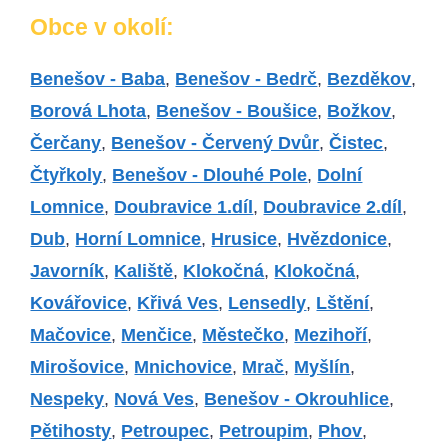
Obce v okolí:
Benešov - Baba
,
Benešov - Bedrč
,
Bezděkov
,
Borová Lhota
,
Benešov - Boušice
,
Božkov
,
Čerčany
,
Benešov - Červený Dvůr
,
Čistec
,
Čtyřkoly
,
Benešov - Dlouhé Pole
,
Dolní
Lomnice
,
Doubravice 1.díl
,
Doubravice 2.díl
,
Dub
,
Horní Lomnice
,
Hrusice
,
Hvězdonice
,
Javorník
,
Kaliště
,
Klokočná
,
Klokočná
,
Kovářovice
,
Křivá Ves
,
Lensedly
,
Lštění
,
Mačovice
,
Menčice
,
Městečko
,
Mezihoří
,
Mirošovice
,
Mnichovice
,
Mrač
,
Myšlín
,
Nespeky
,
Nová Ves
,
Benešov - Okrouhlice
,
Pětihosty
,
Petroupec
,
Petroupim
,
Phov
,