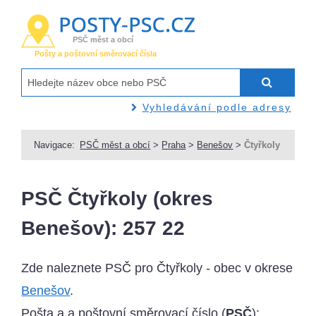
PSČ měst a obcí
Pošty a poštovní směrovací čísla
Vyhledávání podle adresy
Navigace:
PSČ měst a obcí
>
Praha
>
Benešov
>
Čtyřkoly
PSČ Čtyřkoly (okres
Benešov): 257 22
Zde naleznete PSČ pro Čtyřkoly - obec v okrese
Benešov
.
Pošta a a poštovní směrovací číslo (
PSČ
):