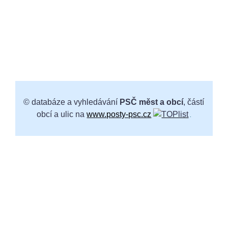
© databáze a vyhledávání
PSČ měst a obcí
, částí
obcí a ulic na
www.posty-psc.cz