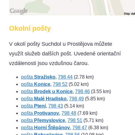
Okolní pošty
V okolí pošty Suchdol u Prostějova můžete
využít služeb dalších pošt. Uvedené orientační
vzdálenosti jsou vzdušnou čarou.
pošta
Stražisko
,
798 44
(2.78 km)
pošta
Konice
,
798 52
(5.02 km)
pošta
Brodek u Konice
,
798 46
(3.55 km)
pošta
Malé Hradisko
,
798 49
(5.85 km)
pošta
Ptení
,
798 43
(5.14 km)
pošta
Protivanov
,
798 48
(7.69 km)
pošta
Přemyslovice
,
798 51
(5.71 km)
pošta
Horní Štěpánov
,
798 47
(6.38 km)
pošta
Bohuslavice
,
798 56
(10.08 km)