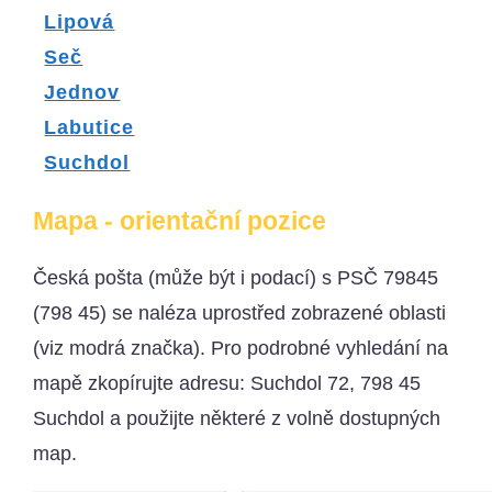
Lipová
Seč
Jednov
Labutice
Suchdol
Mapa - orientační pozice
Česká pošta (může být i podací) s PSČ 79845
(798 45) se naléza uprostřed zobrazené oblasti
(viz modrá značka). Pro podrobné vyhledání na
mapě zkopírujte adresu: Suchdol 72, 798 45
Suchdol a použijte některé z volně dostupných
map.