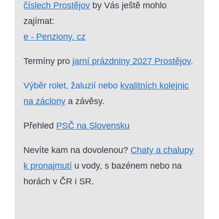
číslech Prostějov
by Vás ještě mohlo
zajímat:
e - Penziony. cz
Termíny pro
jarní prázdniny 2027 Prostějov
.
Výběr rolet, žaluzií nebo
kvalitních kolejnic
na záclony
a závěsy.
Přehled
PSČ na Slovensku
Nevíte kam na dovolenou?
Chaty a chalupy
k pronajmutí
u vody, s bazénem nebo na
horách v ČR i SR.