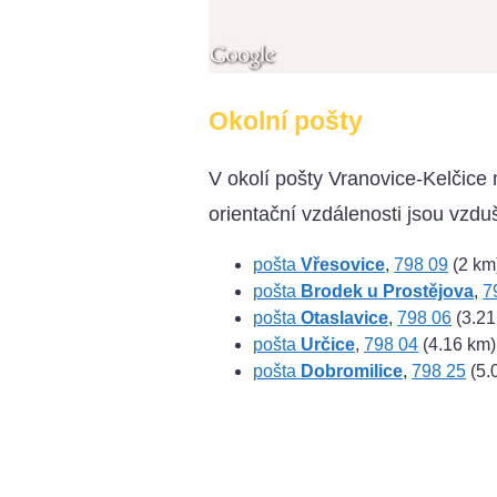
Okolní pošty
V okolí pošty Vranovice-Kelčice
orientační vzdálenosti jsou vzdu
pošta
Vřesovice
,
798 09
(2 km
pošta
Brodek u Prostějova
,
7
pošta
Otaslavice
,
798 06
(3.21
pošta
Určice
,
798 04
(4.16 km)
pošta
Dobromilice
,
798 25
(5.