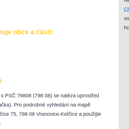
Ch
vo
ho
uje obce a části:
e
) s PSČ 79808 (798 08) se naléza uprostřed
načka). Pro podrobné vyhledání na mapě
čice 75, 798 08 Vranovice-Kelčice a použijte
.