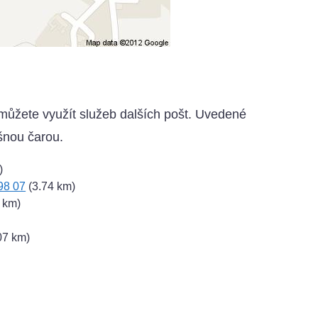
 můžete využít služeb dalších pošt. Uvedené
šnou čarou.
)
98 07
(3.74 km)
 km)
07 km)