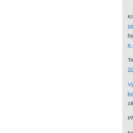
Kr
sm
by
e 
T
20
Vý
kv
zá
P
Ne