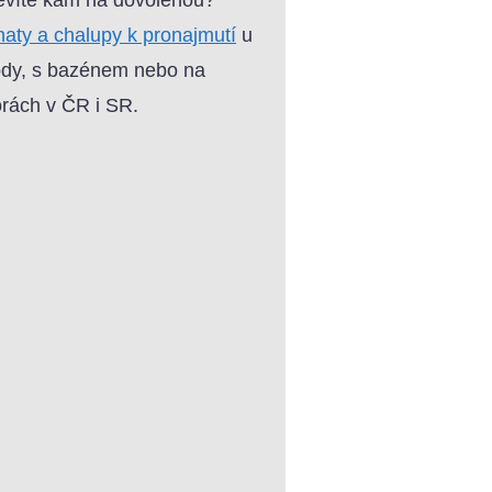
aty a chalupy k pronajmutí
u
dy, s bazénem nebo na
rách v ČR i SR.