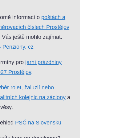
omě informací o
poštách a
ěrovacích číslech Prostějov
 Vás ještě mohlo zajímat:
- Penziony. cz
ermíny pro
jarní prázdniny
27 Prostějov
.
běr rolet, žaluzií nebo
alitních kolejnic na záclony
a
věsy.
řehled
PSČ na Slovensku
víte kam na dovolenou?