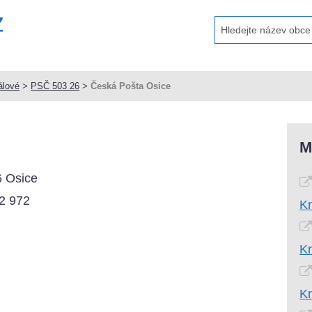
álové
>
PSČ 503 26
>
Česká Pošta Osice
M
6 Osice
2 972
Kr
Kr
Kr