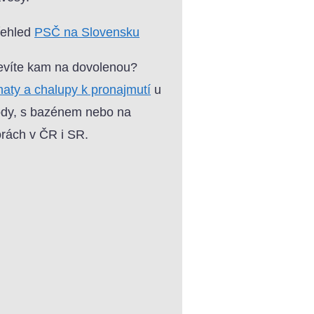
řehled
PSČ na Slovensku
víte kam na dovolenou?
aty a chalupy k pronajmutí
u
dy, s bazénem nebo na
rách v ČR i SR.