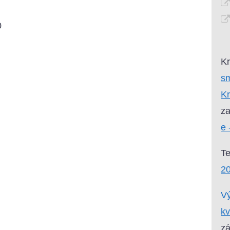
0
Kr
sm
Kr
za
e 
T
20
Vý
kv
zá