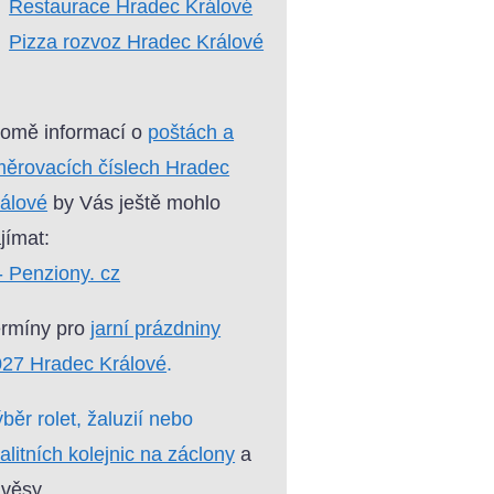
Restaurace Hradec Králové
Pizza rozvoz Hradec Králové
omě informací o
poštách a
ěrovacích číslech Hradec
álové
by Vás ještě mohlo
jímat:
- Penziony. cz
ermíny pro
jarní prázdniny
27 Hradec Králové
.
běr rolet, žaluzií nebo
alitních kolejnic na záclony
a
věsy.