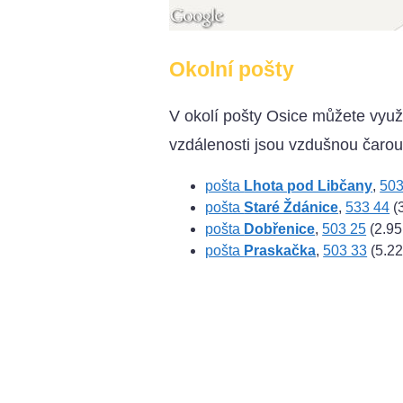
Okolní pošty
V okolí pošty Osice můžete využ
vzdálenosti jsou vzdušnou čarou
pošta
Lhota pod Libčany
,
503
pošta
Staré Ždánice
,
533 44
(
pošta
Dobřenice
,
503 25
(2.95
pošta
Praskačka
,
503 33
(5.22