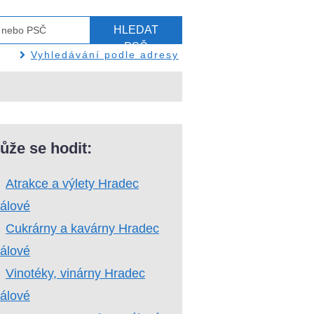
HLEDAT
PSČ
Vyhledávání podle adresy
ůže se hodit:
Atrakce a výlety Hradec
álové
Cukrárny a kavárny Hradec
álové
Vinotéky, vinárny Hradec
álové