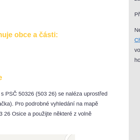
P
Ne
uje obce a části:
Ch
vo
ho
e
) s PSČ 50326 (503 26) se naléza uprostřed
načka). Pro podrobné vyhledání na mapě
3 26 Osice a použijte některé z volně