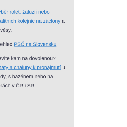
běr rolet, žaluzií nebo
alitních kolejnic na záclony
a
věsy.
řehled
PSČ na Slovensku
víte kam na dovolenou?
aty a chalupy k pronajmutí
u
dy, s bazénem nebo na
rách v ČR i SR.