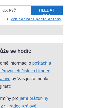
HLEDAT
PSČ
Vyhledávání podle adresy
ůže se hodit:
omě informací o
poštách a
ěrovacích číslech Hradec
álové
by Vás ještě mohlo
jímat:
ermíny pro
jarní prázdniny
27 Hradec Králové
.