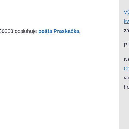
Vý
kv
zá
 50333 obsluhuje
pošta Praskačka
.
P
Ne
Ch
vo
ho