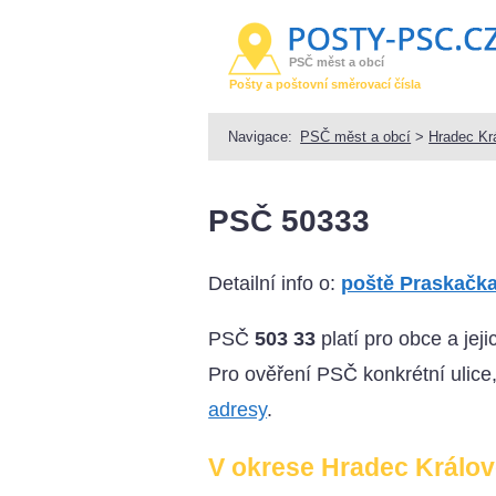
PSČ měst a obcí
Pošty a poštovní směrovací čísla
Navigace:
PSČ měst a obcí
>
Hradec Kr
PSČ 50333
Detailní info o:
poště Praskačk
PSČ
503 33
platí pro obce a jej
Pro ověření PSČ konkrétní ulice
adresy
.
V okrese Hradec Králové