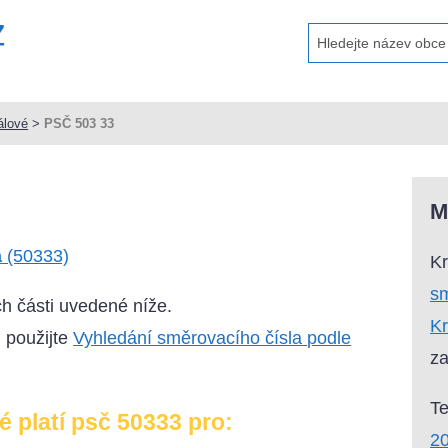
álové
>
PSČ 503 33
M
a
(50333)
Kr
sm
ich části uvedené níže.
Kr
, použijte
Vyhledání směrovacího čísla podle
za
T
 platí psč 50333 pro:
20