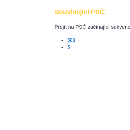
Související PSČ:
Přejít na PSČ začínající sekvencí
503
5