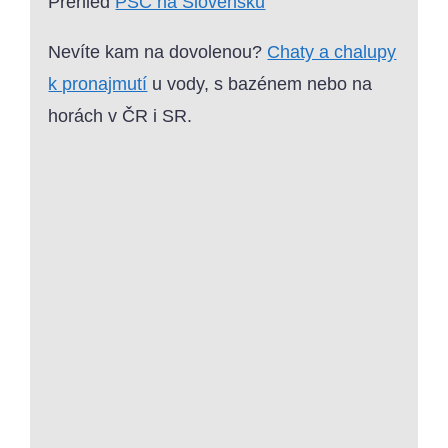
Přehled
PSČ na Slovensku
Nevíte kam na dovolenou?
Chaty a chalupy
k pronajmutí
u vody, s bazénem nebo na
horách v ČR i SR.