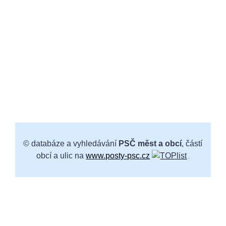
© databáze a vyhledávání
PSČ měst a obcí
, částí
obcí a ulic na
www.posty-psc.cz