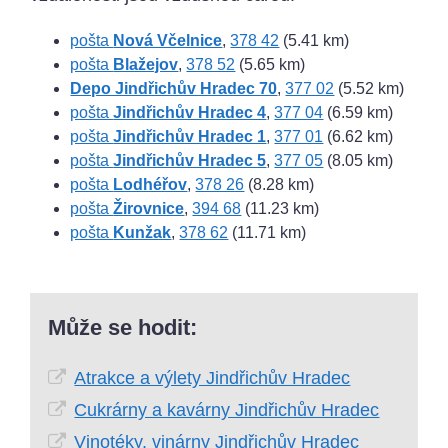
pošta
Nová Včelnice
,
378 42
(5.41 km)
pošta
Blažejov
,
378 52
(5.65 km)
Depo Jindřichův Hradec 70
,
377 02
(5.52 km)
pošta
Jindřichův Hradec 4
,
377 04
(6.59 km)
pošta
Jindřichův Hradec 1
,
377 01
(6.62 km)
pošta
Jindřichův Hradec 5
,
377 05
(8.05 km)
pošta
Lodhéřov
,
378 26
(8.28 km)
pošta
Žirovnice
,
394 68
(11.23 km)
pošta
Kunžak
,
378 62
(11.71 km)
Může se hodit:
Atrakce a výlety Jindřichův Hradec
Cukrárny a kavárny Jindřichův Hradec
Vinotéky, vinárny Jindřichův Hradec