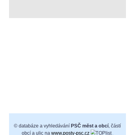
© databáze a vyhledávání
PSČ měst a obcí
, částí
obcí a ulic na
www.posty-psc.cz