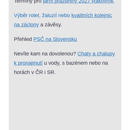
Termíny pro
jarní prázdniny 2027 Rakovník
.
Výběr rolet, žaluzií nebo
kvalitních kolejnic
na záclony
a závěsy.
Přehled
PSČ na Slovensku
Nevíte kam na dovolenou?
Chaty a chalupy
k pronajmutí
u vody, s bazénem nebo na
horách v ČR i SR.