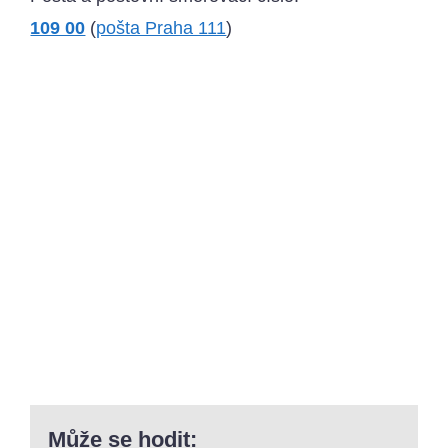
109 00
(
pošta Praha 111
)
Může se hodit: