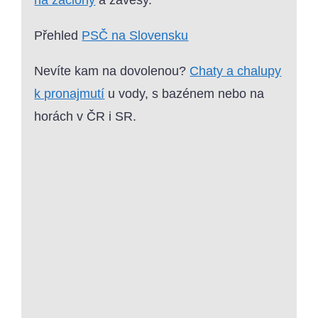
na záclony
a závěsy.
Přehled
PSČ na Slovensku
Nevíte kam na dovolenou?
Chaty a chalupy
k pronajmutí
u vody, s bazénem nebo na
horách v ČR i SR.