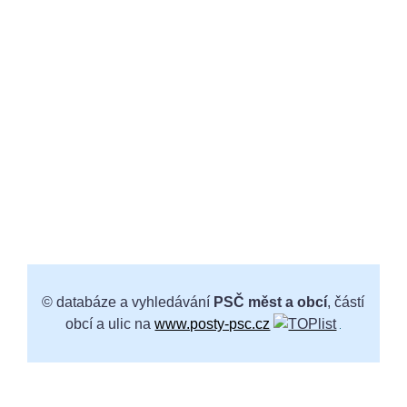
© databáze a vyhledávání
PSČ měst a obcí
, částí
obcí a ulic na
www.posty-psc.cz