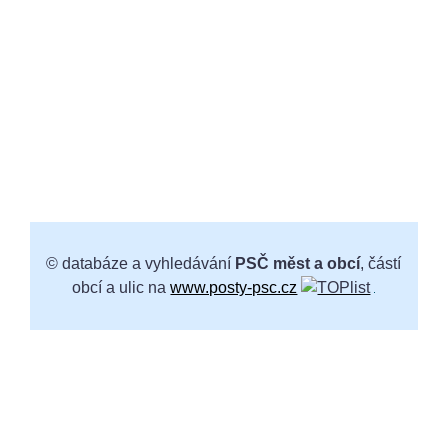
© databáze a vyhledávání
PSČ měst a obcí
, částí
obcí a ulic na
www.posty-psc.cz