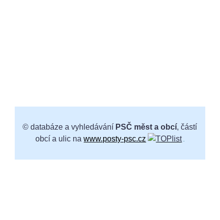
© databáze a vyhledávání
PSČ měst a obcí
, částí
obcí a ulic na
www.posty-psc.cz