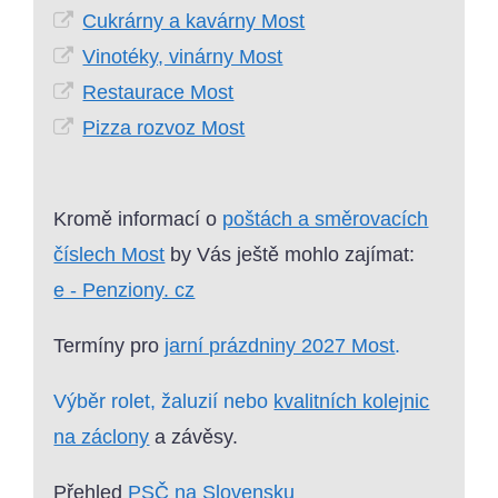
Cukrárny a kavárny Most
Vinotéky, vinárny Most
Restaurace Most
Pizza rozvoz Most
Kromě informací o
poštách a směrovacích
číslech Most
by Vás ještě mohlo zajímat:
e - Penziony. cz
Termíny pro
jarní prázdniny 2027 Most
.
Výběr rolet, žaluzií nebo
kvalitních kolejnic
na záclony
a závěsy.
Přehled
PSČ na Slovensku