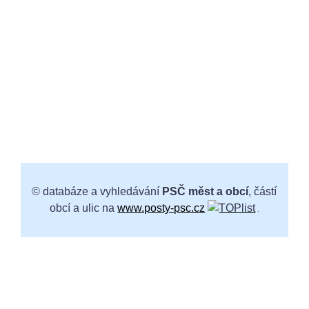
© databáze a vyhledávání
PSČ měst a obcí
, částí
obcí a ulic na
www.posty-psc.cz