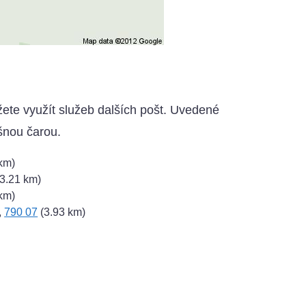
žete využít služeb dalších pošt. Uvedené
šnou čarou.
km)
3.21 km)
km)
,
790 07
(3.93 km)