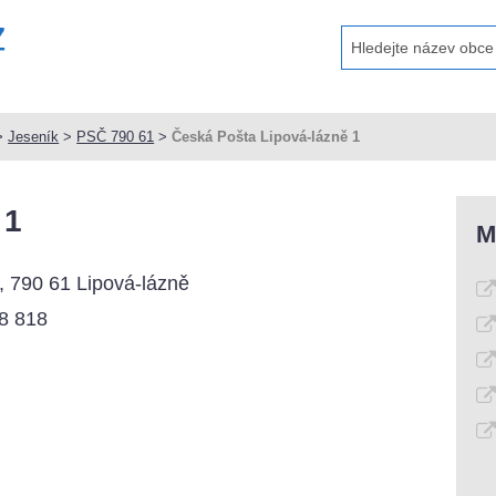
>
Jeseník
>
PSČ 790 61
>
Česká Pošta Lipová-lázně 1
 1
M
, 790 61 Lipová-lázně
8 818