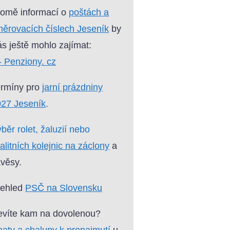
omě informací o
poštách a
ěrovacích číslech Jeseník
by
s ještě mohlo zajímat:
- Penziony. cz
ermíny pro
jarní prázdniny
27 Jeseník
.
běr rolet, žaluzií nebo
alitních kolejnic na záclony
a
věsy.
řehled
PSČ na Slovensku
víte kam na dovolenou?
aty a chalupy k pronajmutí
u