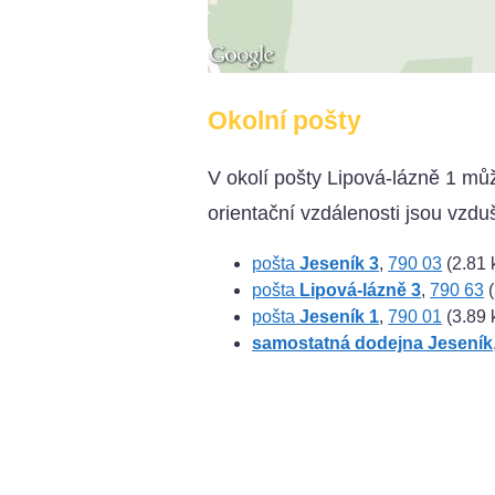
Okolní pošty
V okolí pošty Lipová-lázně 1 mů
orientační vzdálenosti jsou vzdu
pošta
Jeseník 3
,
790 03
(2.81 
pošta
Lipová-lázně 3
,
790 63
(
pošta
Jeseník 1
,
790 01
(3.89 
samostatná dodejna Jeseník