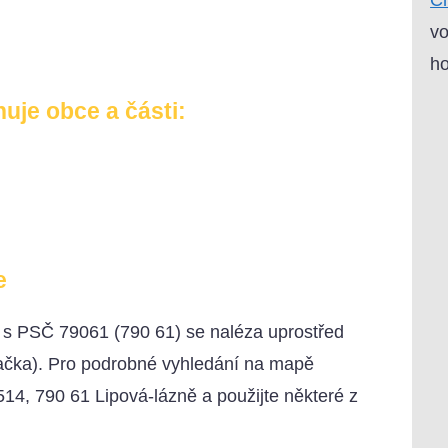
vo
ho
uje obce a části:
e
) s PSČ 79061 (790 61) se naléza uprostřed
načka). Pro podrobné vyhledání na mapě
514, 790 61 Lipová-lázně a použijte některé z