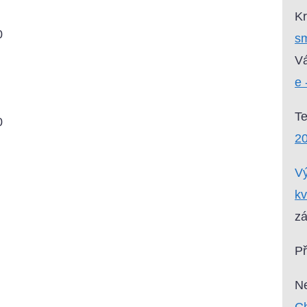
Kr
0
sm
0
Vá
e 
0
T
0
20
Vý
kv
zá
P
Ne
Ch