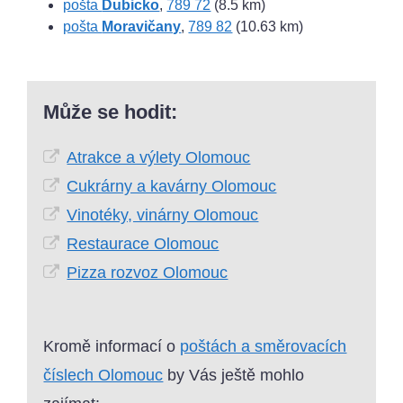
pošta
Dubicko
,
789 72
(8.5 km)
pošta
Moravičany
,
789 82
(10.63 km)
Může se hodit:
Atrakce a výlety Olomouc
Cukrárny a kavárny Olomouc
Vinotéky, vinárny Olomouc
Restaurace Olomouc
Pizza rozvoz Olomouc
Kromě informací o
poštách a směrovacích
číslech Olomouc
by Vás ještě mohlo