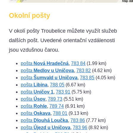
Okolní pošty
V okolí pošty Troubelice můžete využít služeb
dalších pošt. Uvedené orientační vzdálenosti
jsou vzdušnou čarou.
pošta
Nová Hradečná
,
783 84
(1.99 km)
pošta
Medlov u Uničova
,
783 82
(4.62 km)
pošta
Šumvald u Uničova
,
783 85
(4.05 km)
pošta
Libina
,
788 05
(6.67 km)
pošta
Uničov 1
,
783 91
(5.75 km)
pošta
Úsov
,
789 73
(5.51 km)
pošta
Rohle
,
789 74
(6.91 km)
pošta
Oskava
,
788 01
(9.13 km)
pošta
Dlouhá Loučka
,
783 86
(7.77 km)
pošta
Újezd u Uničova
,
783 96
(8.92 km)