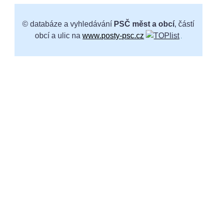
© databáze a vyhledávání
PSČ měst a obcí
, částí
obcí a ulic na
www.posty-psc.cz