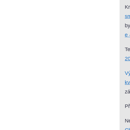
Kr
sm
by
e 
T
2
Vý
kv
zá
P
Ne
Ch