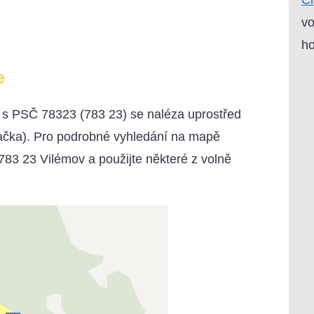
vo
ho
e
) s PSČ 78323 (783 23) se naléza uprostřed
načka). Pro podrobné vyhledání na mapě
783 23 Vilémov a použijte některé z volně