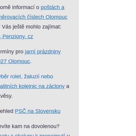
omě informací o
poštách a
ěrovacích číslech Olomouc
 Vás ještě mohlo zajímat:
- Penziony. cz
ermíny pro
jarní prázdniny
027 Olomouc
.
běr rolet, žaluzií nebo
alitních kolejnic na záclony
a
věsy.
řehled
PSČ na Slovensku
víte kam na dovolenou?
aty a chalupy k pronajmutí
u