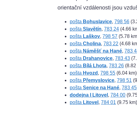
orientační vzdálenosti jsou vzdu
pošta
Bohuslavice
,
798 56
(3.
pošta
Slavětín
,
783 24
(4.66 k
pošta
Laškov
,
798 57
(5.78 km
pošta
Cholina
,
783 22
(4.68 k
pošta
Náměšť na Hané
,
783 4
pošta
Drahanovice
,
783 43
(7
pošta
Bílá Lhota
,
783 26
(8.82
pošta
Hvozd
,
798 55
(6.04 km)
pošta
Přemyslovice
,
798 51
(9
pošta
Senice na Hané
,
783 45
dodejna I Litovel
,
784 00
(9.7
pošta
Litovel
,
784 01
(9.75 km