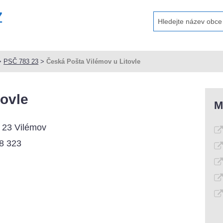
>
PSČ 783 23
>
Česká Pošta Vilémov u Litovle
tovle
M
3 23 Vilémov
8 323