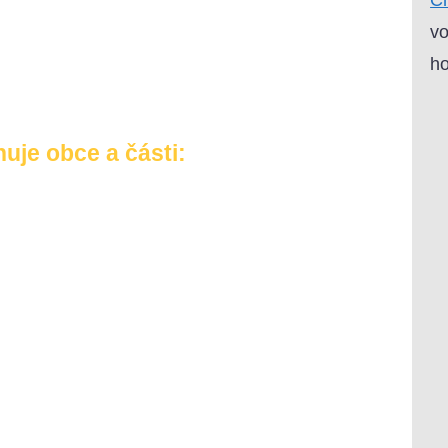
vo
ho
uje obce a části: