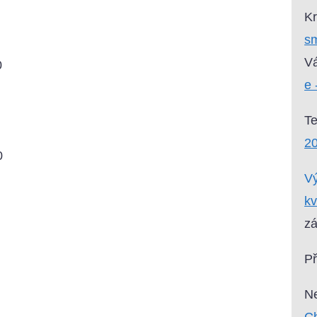
Kr
sm
Vá
0
e 
0
T
0
20
0
Vý
kv
zá
P
Ne
Ch