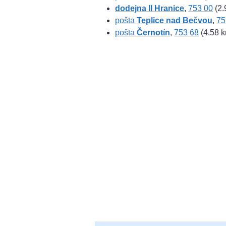
dodejna II Hranice
,
753 00
(2.
pošta
Teplice nad Bečvou
,
75
pošta
Černotín
,
753 68
(4.58 