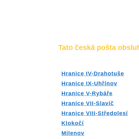
Tato česká pošta obsluh
Hranice IV-Drahotuše
Hranice IX-Uhřínov
Hranice V-Rybáře
Hranice VII-Slavíč
Hranice VIII-Středolesí
Klokočí
Milenov