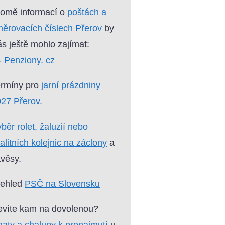
omě informací o
poštách a
ěrovacích číslech Přerov
by
s ještě mohlo zajímat:
- Penziony. cz
ermíny pro
jarní prázdniny
27 Přerov
.
běr rolet, žaluzií nebo
alitních kolejnic na záclony
a
věsy.
řehled
PSČ na Slovensku
víte kam na dovolenou?
aty a chalupy k pronajmutí
u