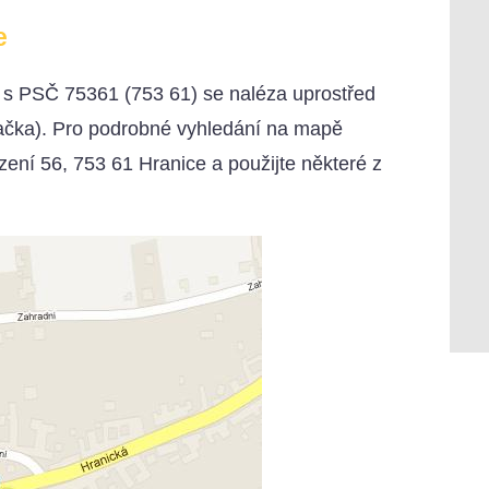
e
) s PSČ 75361 (753 61) se naléza uprostřed
načka). Pro podrobné vyhledání na mapě
ení 56, 753 61 Hranice a použijte některé z