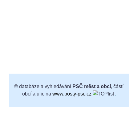
© databáze a vyhledávání
PSČ měst a obcí
, částí
obcí a ulic na
www.posty-psc.cz