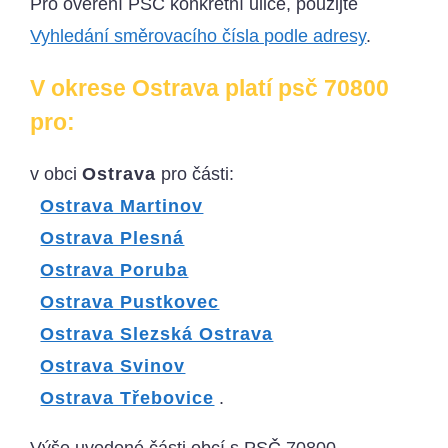
Pro ověření PSČ konkrétní ulice, použijte
Vyhledání směrovacího čísla podle adresy
.
V okrese Ostrava platí psč 70800
pro:
v obci
Ostrava
pro části:
Ostrava Martinov
Ostrava Plesná
Ostrava Poruba
Ostrava Pustkovec
Ostrava Slezská Ostrava
Ostrava Svinov
Ostrava Třebovice
.