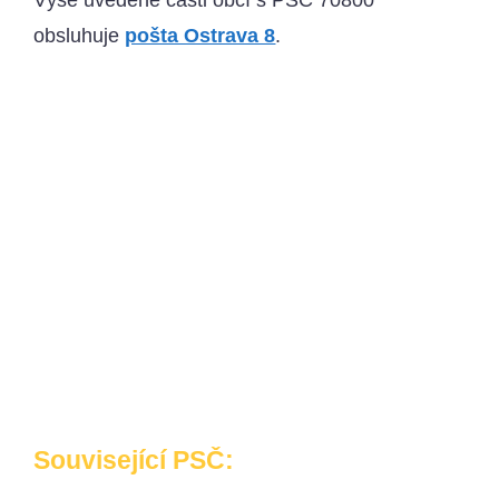
Výše uvedené části obcí s PSČ 70800
obsluhuje
pošta Ostrava 8
.
Související PSČ: