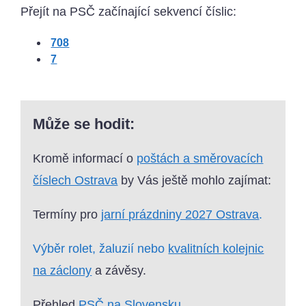
Přejít na PSČ začínající sekvencí číslic:
708
7
Může se hodit:
Kromě informací o
poštách a směrovacích
číslech Ostrava
by Vás ještě mohlo zajímat:
Termíny pro
jarní prázdniny 2027 Ostrava
.
Výběr rolet, žaluzií nebo
kvalitních kolejnic
na záclony
a závěsy.
Přehled
PSČ na Slovensku