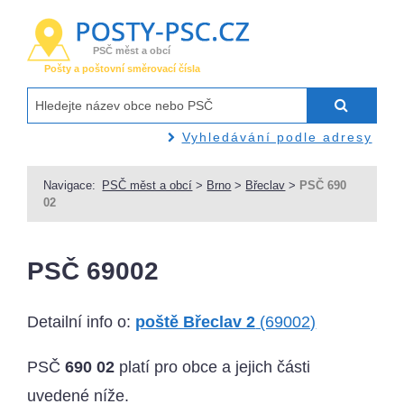
PSČ měst a obcí
Pošty a poštovní směrovací čísla
Vyhledávání podle adresy
Navigace:
PSČ měst a obcí
>
Brno
>
Břeclav
>
PSČ 690
02
PSČ 69002
Detailní info o:
poště Břeclav 2
(69002)
PSČ
690 02
platí pro obce a jejich části
uvedené níže.