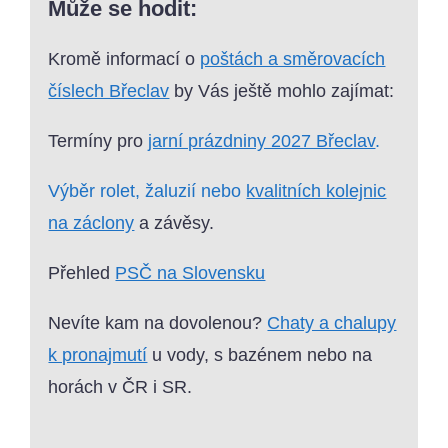
Může se hodit:
Kromě informací o
poštách a směrovacích
číslech Břeclav
by Vás ještě mohlo zajímat:
Termíny pro
jarní prázdniny 2027 Břeclav
.
Výběr rolet, žaluzií nebo
kvalitních kolejnic
na záclony
a závěsy.
Přehled
PSČ na Slovensku
Nevíte kam na dovolenou?
Chaty a chalupy
k pronajmutí
u vody, s bazénem nebo na
horách v ČR i SR.