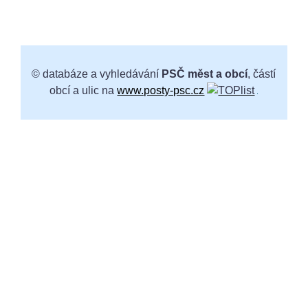
© databáze a vyhledávání
PSČ měst a obcí
, částí
obcí a ulic na
www.posty-psc.cz