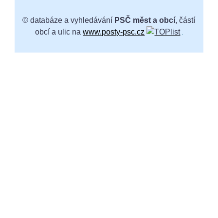
© databáze a vyhledávání
PSČ měst a obcí
, částí
obcí a ulic na
www.posty-psc.cz