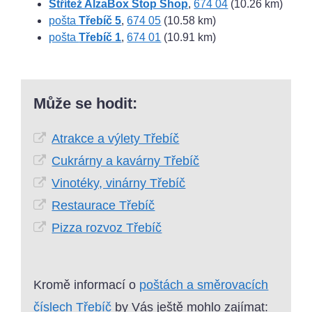
Střítež AlzaBox Stop Shop
,
674 04
(10.26 km)
pošta
Třebíč 5
,
674 05
(10.58 km)
pošta
Třebíč 1
,
674 01
(10.91 km)
Může se hodit:
Atrakce a výlety Třebíč
Cukrárny a kavárny Třebíč
Vinotéky, vinárny Třebíč
Restaurace Třebíč
Pizza rozvoz Třebíč
Kromě informací o
poštách a směrovacích
číslech Třebíč
by Vás ještě mohlo zajímat: