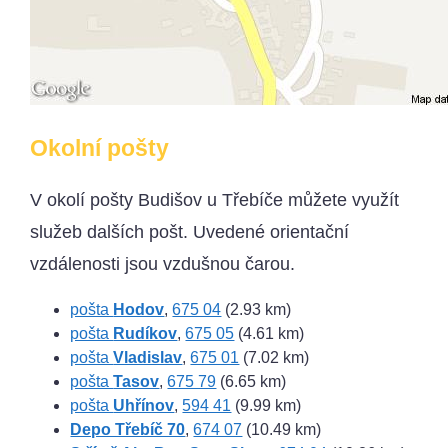
Okolní pošty
V okolí pošty Budišov u Třebíče můžete využít
služeb dalších pošt. Uvedené orientační
vzdálenosti jsou vzdušnou čarou.
pošta
Hodov
,
675 04
(2.93 km)
pošta
Rudíkov
,
675 05
(4.61 km)
pošta
Vladislav
,
675 01
(7.02 km)
pošta
Tasov
,
675 79
(6.65 km)
pošta
Uhřínov
,
594 41
(9.99 km)
Depo Třebíč 70
,
674 07
(10.49 km)