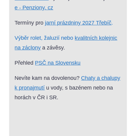
e - Penziony. cz
Termíny pro
jarní prázdniny 2027 Třebíč
.
Výběr rolet, žaluzií nebo
kvalitních kolejnic
na záclony
a závěsy.
Přehled
PSČ na Slovensku
Nevíte kam na dovolenou?
Chaty a chalupy
k pronajmutí
u vody, s bazénem nebo na
horách v ČR i SR.