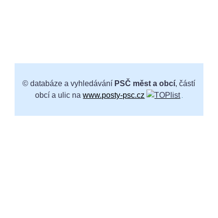
© databáze a vyhledávání
PSČ měst a obcí
, částí
obcí a ulic na
www.posty-psc.cz