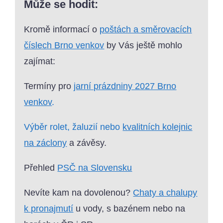
Může se hodit:
Kromě informací o
poštách a směrovacích
číslech Brno venkov
by Vás ještě mohlo
zajímat:
Termíny pro
jarní prázdniny 2027 Brno
venkov
.
Výběr rolet, žaluzií nebo
kvalitních kolejnic
na záclony
a závěsy.
Přehled
PSČ na Slovensku
Nevíte kam na dovolenou?
Chaty a chalupy
k pronajmutí
u vody, s bazénem nebo na