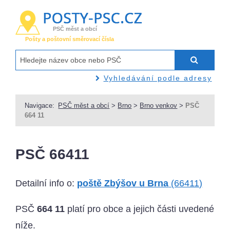
PSČ měst a obcí
Pošty a poštovní směrovací čísla
Vyhledávání podle adresy
Navigace:
PSČ měst a obcí
>
Brno
>
Brno venkov
>
PSČ
664 11
PSČ 66411
Detailní info o:
poště Zbýšov u Brna
(66411)
PSČ
664 11
platí pro obce a jejich části uvedené
níže.