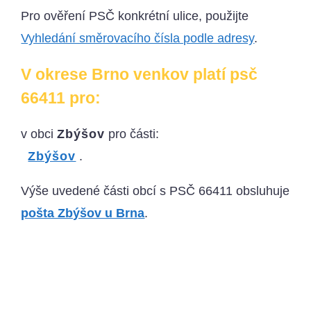
Pro ověření PSČ konkrétní ulice, použijte
Vyhledání směrovacího čísla podle adresy
.
V okrese Brno venkov platí psč
66411 pro:
v obci
Zbýšov
pro části:
Zbýšov
.
Výše uvedené části obcí s PSČ 66411 obsluhuje
pošta Zbýšov u Brna
.