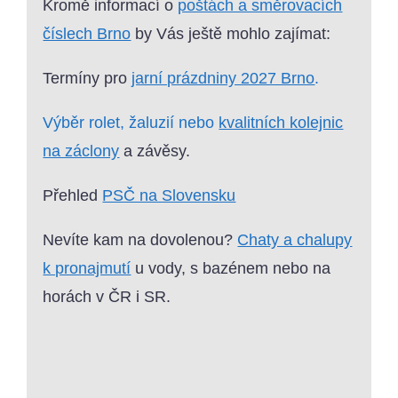
Kromě informací o
poštách a směrovacích
číslech Brno
by Vás ještě mohlo zajímat:
Termíny pro
jarní prázdniny 2027 Brno
.
Výběr rolet, žaluzií nebo
kvalitních kolejnic
na záclony
a závěsy.
Přehled
PSČ na Slovensku
Nevíte kam na dovolenou?
Chaty a chalupy
k pronajmutí
u vody, s bazénem nebo na
horách v ČR i SR.