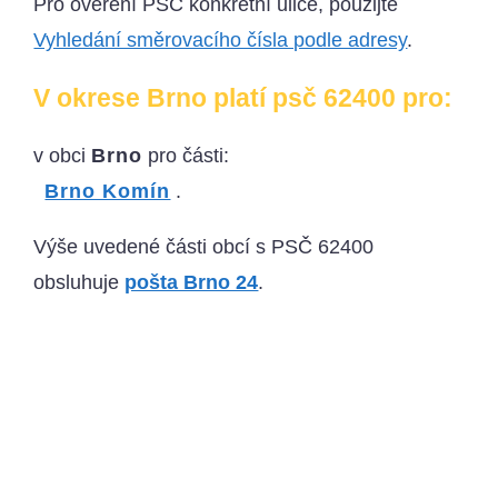
Pro ověření PSČ konkrétní ulice, použijte
Vyhledání směrovacího čísla podle adresy
.
V okrese Brno platí psč 62400 pro:
v obci
Brno
pro části:
Brno Komín
.
Výše uvedené části obcí s PSČ 62400
obsluhuje
pošta Brno 24
.