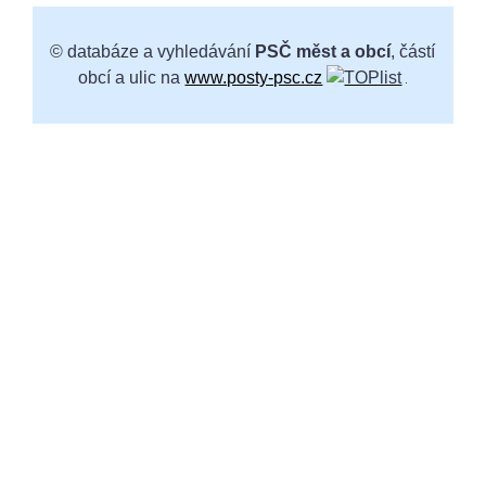
© databáze a vyhledávání
PSČ měst a obcí
, částí
obcí a ulic na
www.posty-psc.cz