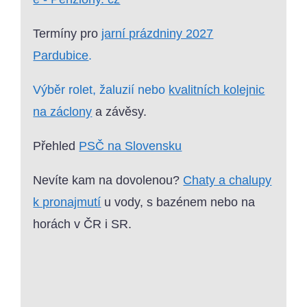
Termíny pro
jarní prázdniny 2027
Pardubice
.
Výběr rolet, žaluzií nebo
kvalitních kolejnic
na záclony
a závěsy.
Přehled
PSČ na Slovensku
Nevíte kam na dovolenou?
Chaty a chalupy
k pronajmutí
u vody, s bazénem nebo na
horách v ČR i SR.