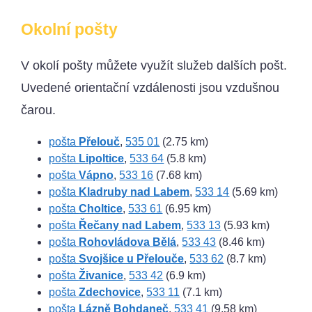
Okolní pošty
V okolí pošty můžete využít služeb dalších pošt.
Uvedené orientační vzdálenosti jsou vzdušnou
čarou.
pošta
Přelouč
,
535 01
(2.75 km)
pošta
Lipoltice
,
533 64
(5.8 km)
pošta
Vápno
,
533 16
(7.68 km)
pošta
Kladruby nad Labem
,
533 14
(5.69 km)
pošta
Choltice
,
533 61
(6.95 km)
pošta
Řečany nad Labem
,
533 13
(5.93 km)
pošta
Rohovládova Bělá
,
533 43
(8.46 km)
pošta
Svojšice u Přelouče
,
533 62
(8.7 km)
pošta
Živanice
,
533 42
(6.9 km)
pošta
Zdechovice
,
533 11
(7.1 km)
pošta
Lázně Bohdaneč
,
533 41
(9.58 km)