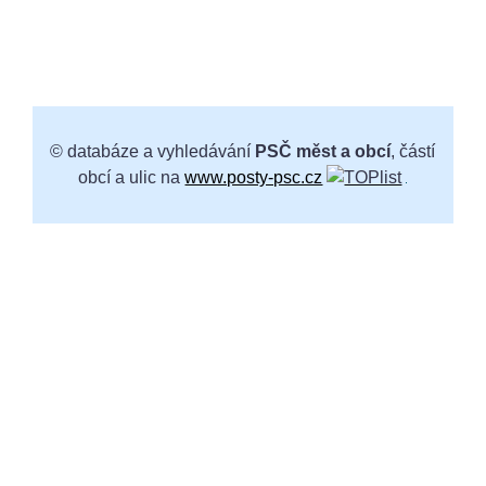
© databáze a vyhledávání
PSČ měst a obcí
, částí
obcí a ulic na
www.posty-psc.cz