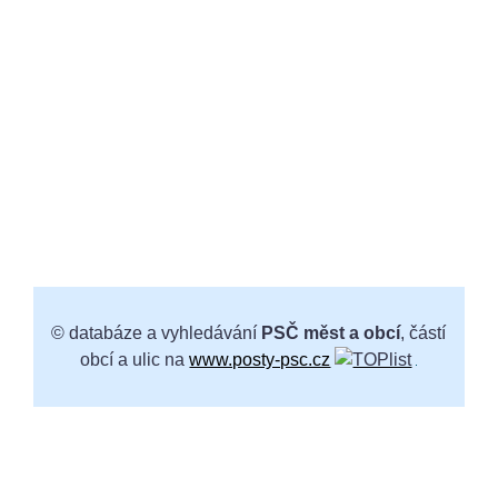
© databáze a vyhledávání
PSČ měst a obcí
, částí
obcí a ulic na
www.posty-psc.cz