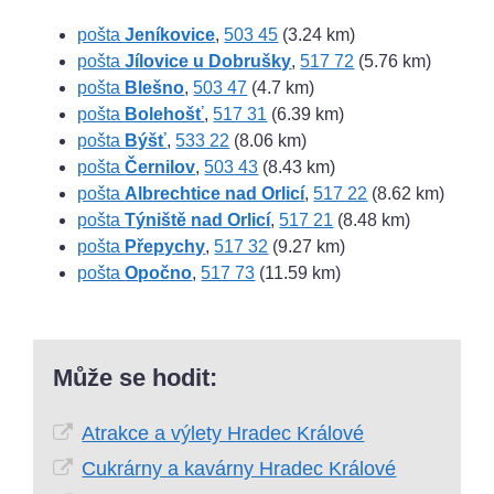
pošta
Jeníkovice
,
503 45
(3.24 km)
pošta
Jílovice u Dobrušky
,
517 72
(5.76 km)
pošta
Blešno
,
503 47
(4.7 km)
pošta
Bolehošť
,
517 31
(6.39 km)
pošta
Býšť
,
533 22
(8.06 km)
pošta
Černilov
,
503 43
(8.43 km)
pošta
Albrechtice nad Orlicí
,
517 22
(8.62 km)
pošta
Týniště nad Orlicí
,
517 21
(8.48 km)
pošta
Přepychy
,
517 32
(9.27 km)
pošta
Opočno
,
517 73
(11.59 km)
Může se hodit:
Atrakce a výlety Hradec Králové
Cukrárny a kavárny Hradec Králové