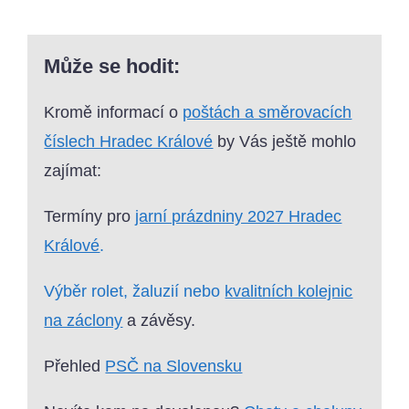
Může se hodit:
Kromě informací o
poštách a směrovacích
číslech Hradec Králové
by Vás ještě mohlo
zajímat:
Termíny pro
jarní prázdniny 2027 Hradec
Králové
.
Výběr rolet, žaluzií nebo
kvalitních kolejnic
na záclony
a závěsy.
Přehled
PSČ na Slovensku