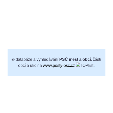
© databáze a vyhledávání
PSČ měst a obcí
, částí
obcí a ulic na
www.posty-psc.cz