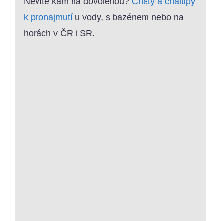
Nevíte kam na dovolenou?
Chaty a chalupy
k pronajmutí
u vody, s bazénem nebo na
horách v ČR i SR.