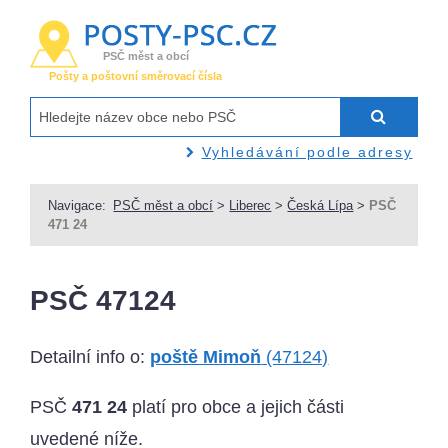
PSČ měst a obcí
Pošty a poštovní směrovací čísla
Vyhledávání podle adresy
Navigace:
PSČ měst a obcí
>
Liberec
>
Česká Lípa
>
PSČ
471 24
PSČ 47124
Detailní info o:
poště Mimoň
(47124)
PSČ
471 24
platí pro obce a jejich části
uvedené níže.