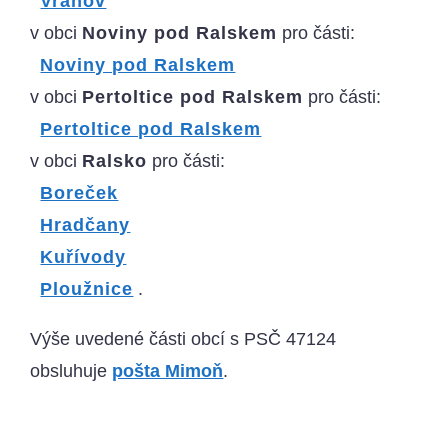
Vranov
v obci
Noviny pod Ralskem
pro části:
Noviny pod Ralskem
v obci
Pertoltice pod Ralskem
pro části:
Pertoltice pod Ralskem
v obci
Ralsko
pro části:
Boreček
Hradčany
Kuřívody
Ploužnice
.
Výše uvedené části obcí s PSČ 47124
obsluhuje
pošta Mimoň
.