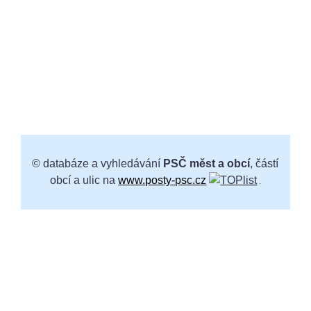
© databáze a vyhledávání
PSČ měst a obcí
, částí
obcí a ulic na
www.posty-psc.cz