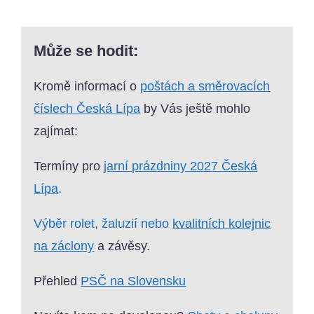
Může se hodit:
Kromě informací o
poštách a směrovacích
číslech Česká Lípa
by Vás ještě mohlo
zajímat:
Termíny pro
jarní prázdniny 2027 Česká
Lípa
.
Výběr rolet, žaluzií nebo
kvalitních kolejnic
na záclony
a závěsy.
Přehled
PSČ na Slovensku