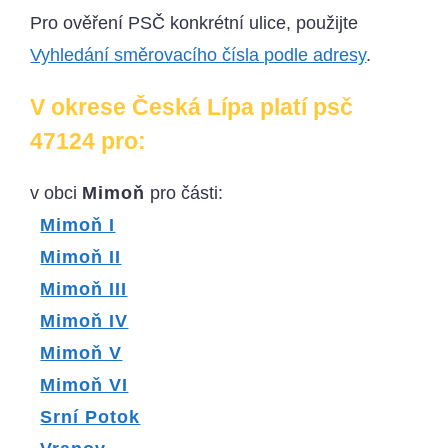
Pro ověření PSČ konkrétní ulice, použijte
Vyhledání směrovacího čísla podle adresy
.
V okrese Česká Lípa platí psč
47124 pro:
v obci
Mimoň
pro části:
Mimoň I
Mimoň II
Mimoň III
Mimoň IV
Mimoň V
Mimoň VI
Srní Potok