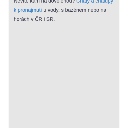
Nevíte kam na dovolenou?
Chaty a chalupy
k pronajmutí
u vody, s bazénem nebo na
horách v ČR i SR.