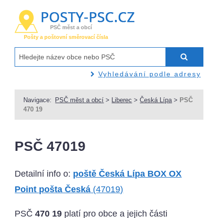
PSČ měst a obcí
Pošty a poštovní směrovací čísla
Vyhledávání podle adresy
Navigace:
PSČ měst a obcí
>
Liberec
>
Česká Lípa
>
PSČ
470 19
PSČ 47019
Detailní info o:
poště Česká Lípa BOX OX
Point pošta Česká
(47019)
PSČ
470 19
platí pro obce a jejich části