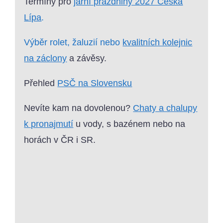
Termíny pro
jarní prázdniny 2027 Česká
Lípa
.
Výběr rolet, žaluzií nebo
kvalitních kolejnic
na záclony
a závěsy.
Přehled
PSČ na Slovensku
Nevíte kam na dovolenou?
Chaty a chalupy
k pronajmutí
u vody, s bazénem nebo na
horách v ČR i SR.