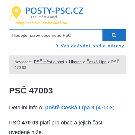
PSČ měst a obcí
Pošty a poštovní směrovací čísla
Vyhledávání podle adresy
Navigace:
PSČ měst a obcí
>
Liberec
>
Česká Lípa
>
PSČ
470 03
PSČ 47003
Detailní info o:
poště Česká Lípa 3
(47003)
PSČ
470 03
platí pro obce a jejich části
uvedené níže.