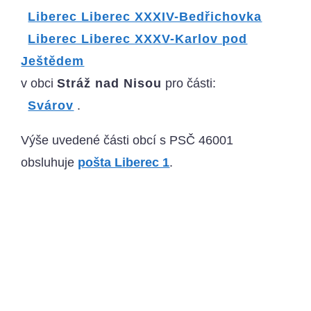
Liberec Liberec XXXIV-Bedřichovka
Liberec Liberec XXXV-Karlov pod
Ještědem
v obci
Stráž nad Nisou
pro části:
Svárov
.
Výše uvedené části obcí s PSČ 46001
obsluhuje
pošta Liberec 1
.