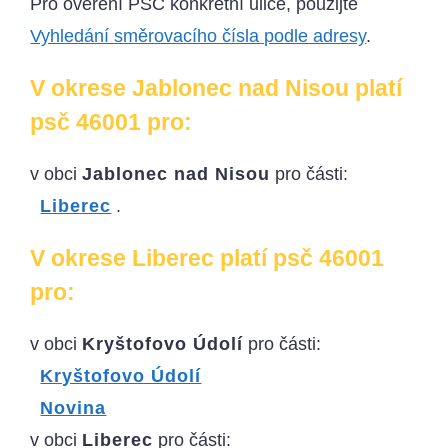
Pro ověření PSČ konkrétní ulice, použijte
Vyhledání směrovacího čísla podle adresy
.
V okrese Jablonec nad Nisou platí
psč 46001 pro:
v obci
Jablonec nad Nisou
pro části:
Liberec
.
V okrese Liberec platí psč 46001
pro:
v obci
Kryštofovo Údolí
pro části:
Kryštofovo Údolí
Novina
v obci
Liberec
pro části: