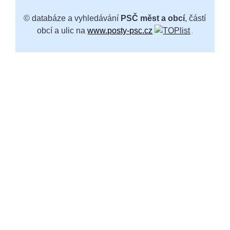
© databáze a vyhledávání
PSČ měst a obcí
, částí
obcí a ulic na
www.posty-psc.cz