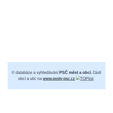
© databáze a vyhledávání
PSČ měst a obcí
, částí
obcí a ulic na
www.posty-psc.cz