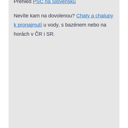
Přehled
PSČ na Slovensku
Nevíte kam na dovolenou?
Chaty a chalupy
k pronajmutí
u vody, s bazénem nebo na
horách v ČR i SR.