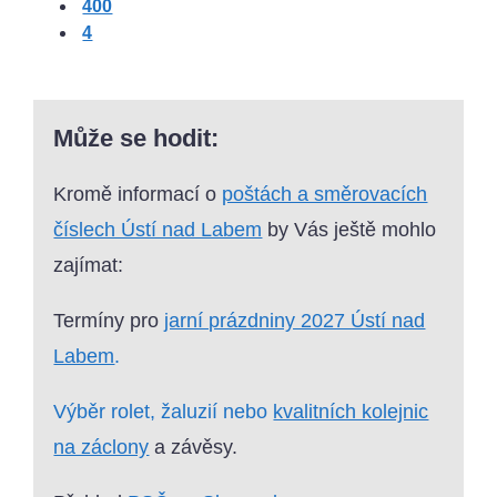
400
4
Může se hodit:
Kromě informací o
poštách a směrovacích
číslech Ústí nad Labem
by Vás ještě mohlo
zajímat:
Termíny pro
jarní prázdniny 2027 Ústí nad
Labem
.
Výběr rolet, žaluzií nebo
kvalitních kolejnic
na záclony
a závěsy.