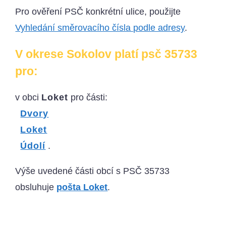
Pro ověření PSČ konkrétní ulice, použijte
Vyhledání směrovacího čísla podle adresy
.
V okrese Sokolov platí psč 35733
pro:
v obci
Loket
pro části:
Dvory
Loket
Údolí
.
Výše uvedené části obcí s PSČ 35733
obsluhuje
pošta Loket
.