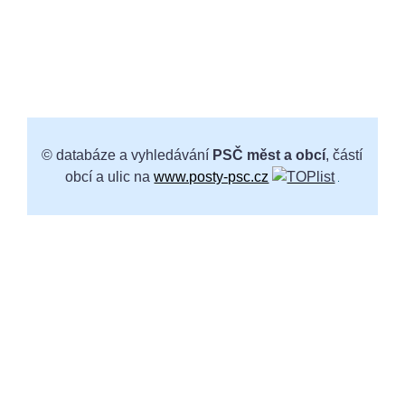
© databáze a vyhledávání
PSČ měst a obcí
, částí
obcí a ulic na
www.posty-psc.cz