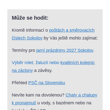
Může se hodit:
Kromě informací o
poštách a směrovacích
číslech Sokolov
by Vás ještě mohlo zajímat:
Termíny pro
jarní prázdniny 2027 Sokolov
.
Výběr rolet, žaluzií nebo
kvalitních kolejnic
na záclony
a závěsy.
Přehled
PSČ na Slovensku
Nevíte kam na dovolenou?
Chaty a chalupy
k pronajmutí
u vody, s bazénem nebo na