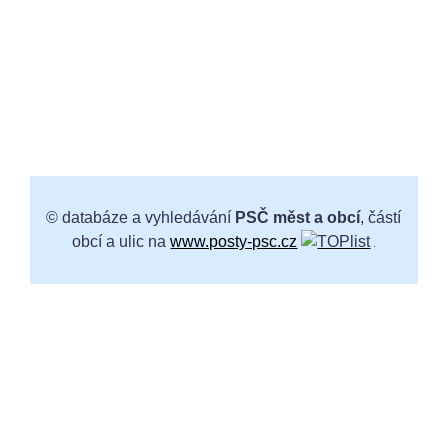
© databáze a vyhledávání
PSČ měst a obcí
, částí
obcí a ulic na
www.posty-psc.cz