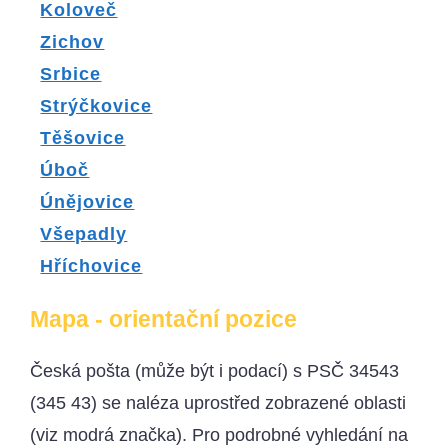
Koloveč
Zichov
Srbice
Strýčkovice
Těšovice
Úboč
Únějovice
Všepadly
Hříchovice
Mapa - orientační pozice
Česká pošta (může být i podací) s PSČ 34543
(345 43) se naléza uprostřed zobrazené oblasti
(viz modrá značka). Pro podrobné vyhledání na