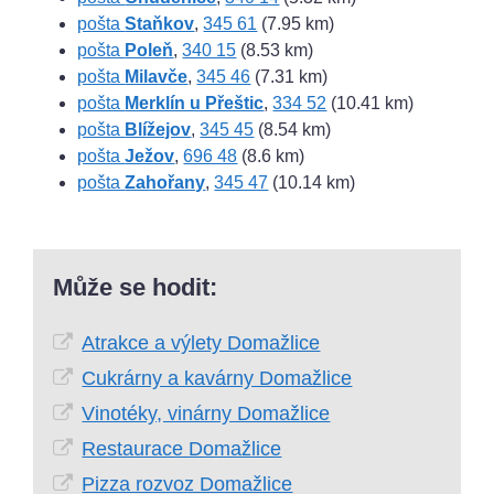
pošta
Staňkov
,
345 61
(7.95 km)
pošta
Poleň
,
340 15
(8.53 km)
pošta
Milavče
,
345 46
(7.31 km)
pošta
Merklín u Přeštic
,
334 52
(10.41 km)
pošta
Blížejov
,
345 45
(8.54 km)
pošta
Ježov
,
696 48
(8.6 km)
pošta
Zahořany
,
345 47
(10.14 km)
Může se hodit:
Atrakce a výlety Domažlice
Cukrárny a kavárny Domažlice
Vinotéky, vinárny Domažlice
Restaurace Domažlice
Pizza rozvoz Domažlice