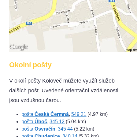
Okolní pošty
V okolí pošty Koloveč můžete využít služeb
dalších pošt. Uvedené orientační vzdálenosti
jsou vzdušnou čarou.
pošta
Česká Čermná
,
549 21
(4.97 km)
pošta
Úboč
,
345 12
(5.04 km)
pošta
Osvračín
,
345 44
(5.22 km)
pošta
Chudenice
,
340 14
(5.32 km)