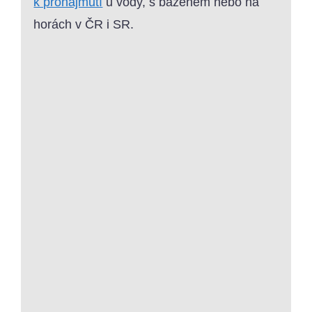
k pronajmutí
u vody, s bazénem nebo na
horách v ČR i SR.