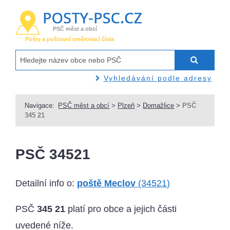
PSČ měst a obcí
Pošty a poštovní směrovací čísla
Vyhledávání podle adresy
Navigace:
PSČ měst a obcí
>
Plzeň
>
Domažlice
>
PSČ
345 21
PSČ 34521
Detailní info o:
poště Meclov
(34521)
PSČ
345 21
platí pro obce a jejich části
uvedené níže.