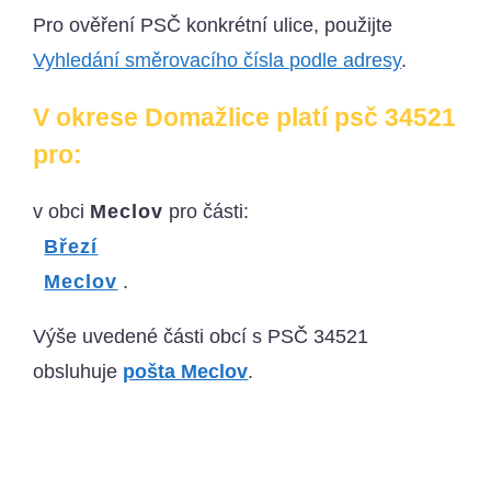
Pro ověření PSČ konkrétní ulice, použijte
Vyhledání směrovacího čísla podle adresy
.
V okrese Domažlice platí psč 34521
pro:
v obci
Meclov
pro části:
Březí
Meclov
.
Výše uvedené části obcí s PSČ 34521
obsluhuje
pošta Meclov
.