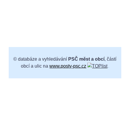
© databáze a vyhledávání
PSČ měst a obcí
, částí
obcí a ulic na
www.posty-psc.cz