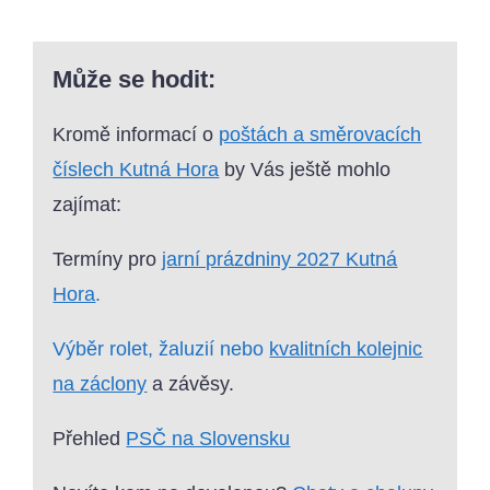
Může se hodit:
Kromě informací o
poštách a směrovacích
číslech Kutná Hora
by Vás ještě mohlo
zajímat:
Termíny pro
jarní prázdniny 2027 Kutná
Hora
.
Výběr rolet, žaluzií nebo
kvalitních kolejnic
na záclony
a závěsy.
Přehled
PSČ na Slovensku