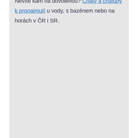
Nevíte kam na dovolenou?
Chaty a chalupy
k pronajmutí
u vody, s bazénem nebo na
horách v ČR i SR.