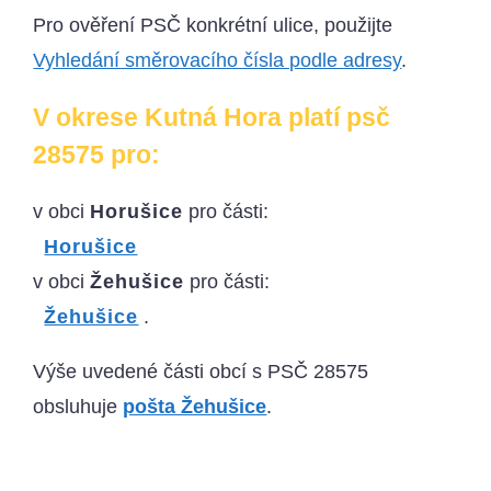
Pro ověření PSČ konkrétní ulice, použijte
Vyhledání směrovacího čísla podle adresy
.
V okrese Kutná Hora platí psč
28575 pro:
v obci
Horušice
pro části:
Horušice
v obci
Žehušice
pro části:
Žehušice
.
Výše uvedené části obcí s PSČ 28575
obsluhuje
pošta Žehušice
.