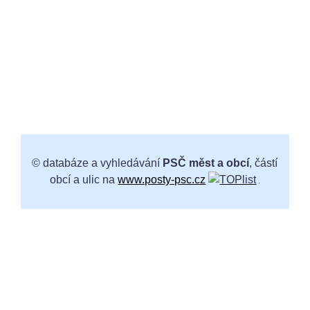
© databáze a vyhledávání
PSČ měst a obcí
, částí
obcí a ulic na
www.posty-psc.cz