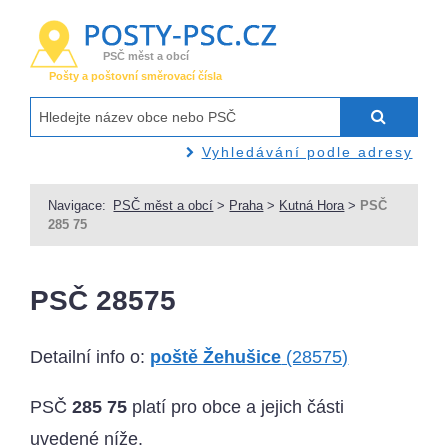
PSČ měst a obcí
Pošty a poštovní směrovací čísla
Vyhledávání podle adresy
Navigace:
PSČ měst a obcí
>
Praha
>
Kutná Hora
>
PSČ
285 75
PSČ 28575
Detailní info o:
poště Žehušice
(28575)
PSČ
285 75
platí pro obce a jejich části
uvedené níže.