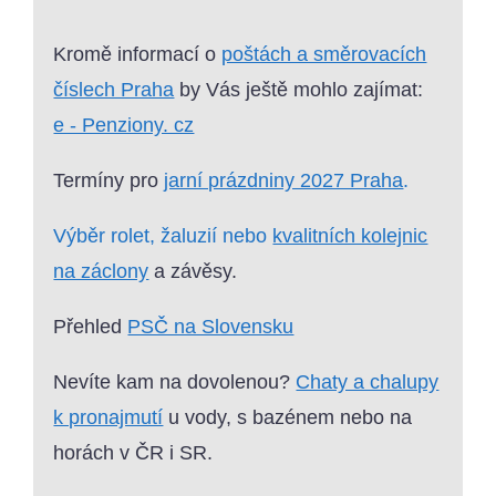
Kromě informací o
poštách a směrovacích
číslech Praha
by Vás ještě mohlo zajímat:
e - Penziony. cz
Termíny pro
jarní prázdniny 2027 Praha
.
Výběr rolet, žaluzií nebo
kvalitních kolejnic
na záclony
a závěsy.
Přehled
PSČ na Slovensku
Nevíte kam na dovolenou?
Chaty a chalupy
k pronajmutí
u vody, s bazénem nebo na
horách v ČR i SR.