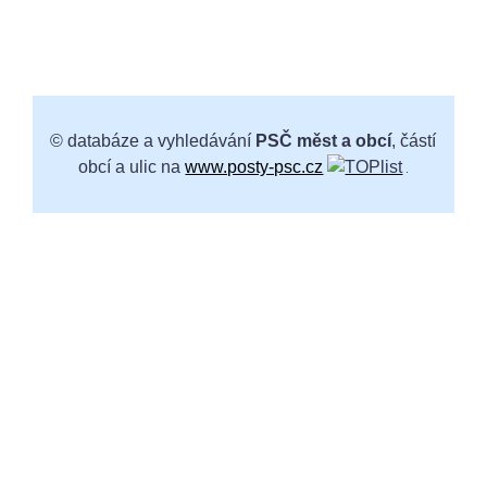
© databáze a vyhledávání
PSČ měst a obcí
, částí
obcí a ulic na
www.posty-psc.cz